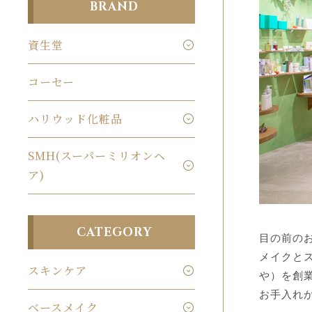
BRAND
資生堂
コーセー
ハリウッド化粧品
SMH(スーパーミリオンヘ
ア)
CATEGORY
目の前の
メイクとス
スキンケア
や）を創
お手入れ
ベースメイク